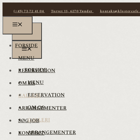
(+45) 73 72 41 04
Torvet 11, 6270 Tønder
kontakt@klostercafe
FORSIDE
MENU
FORSIDE
RESERVATION
MENU
OM OS
RESERVATION
GALLERI
OM OS
ARRANGEMENTER
GALLERI
SØG JOB
ARRANGEMENTER
KONTAKT