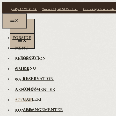
(+45) 73 72 41 04
Torvet 11, 6270 Tønder
kontakt@klostercafe
FORSIDE
MENU
FORSIDE
RESERVATION
MENU
OM OS
RESERVATION
GALLERI
OM OS
ARRANGEMENTER
GALLERI
SØG JOB
ARRANGEMENTER
KONTAKT