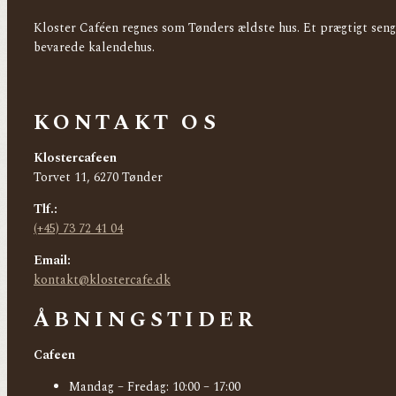
Kloster Caféen regnes som Tønders ældste hus. Et prægtigt sen
bevarede kalendehus.
KONTAKT OS
Klostercafeen
Torvet 11, 6270 Tønder
Tlf.:
(+45) 73 72 41 04
Email:
kontakt@klostercafe.dk
ÅBNINGSTIDER
Cafeen
Mandag – Fredag: 10:00 – 17:00