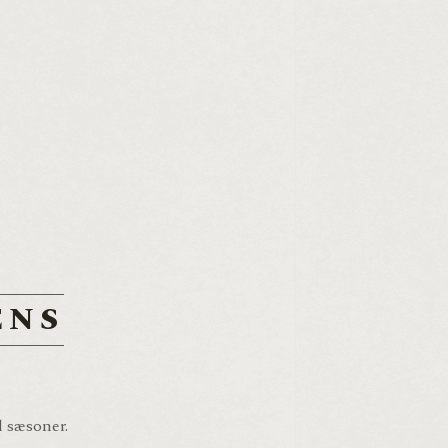
ENS
l sæsoner.